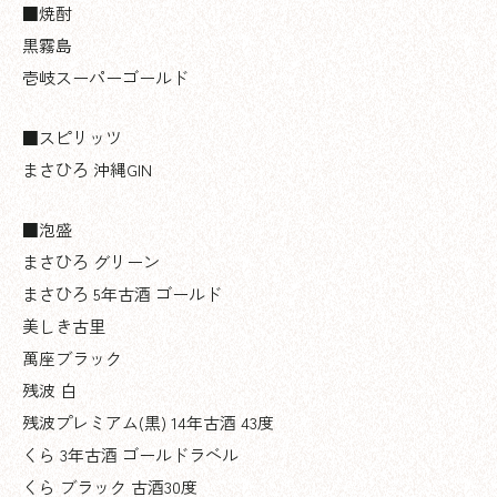
■焼酎
黒霧島
壱岐スーパーゴールド
■スピリッツ
まさひろ 沖縄GIN
■泡盛
まさひろ グリーン
まさひろ 5年古酒 ゴールド
美しき古里
萬座ブラック
残波 白
残波プレミアム(黒) 14年古酒 43度
くら 3年古酒 ゴールドラベル
くら ブラック 古酒30度